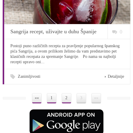
Sangrija recept, uživajte u duhu Španije
0
Postoji puno različitih recepta za pravljenje popularnog španskog
pića Sangrija, a ovom prilikom želimo da vam predstavimo pet
klasičnih recepata za spremanje Sangrije. Po nama su najbolji
recepti upravo oni...
Zanimljivosti
Detaljnije
««
1
2
3
»»