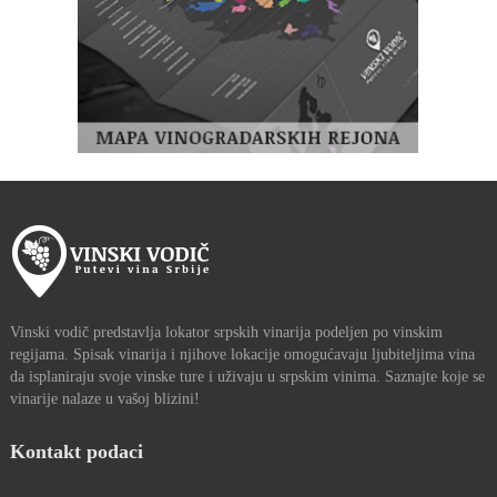
Vinski vodič predstavlja lokator srpskih vinarija podeljen po vinskim
regijama. Spisak vinarija i njihove lokacije omogućavaju ljubiteljima vina
da isplaniraju svoje vinske ture i uživaju u srpskim vinima. Saznajte koje se
vinarije nalaze u vašoj blizini!
Kontakt podaci