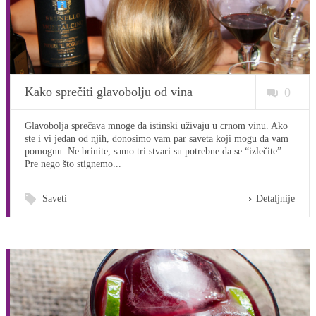
Kako sprečiti glavobolju od vina
0
Glavobolja sprečava mnoge da istinski uživaju u crnom vinu. Ako
ste i vi jedan od njih, donosimo vam par saveta koji mogu da vam
pomognu. Ne brinite, samo tri stvari su potrebne da se “izlečite”.
Pre nego što stignemo...
Saveti
Detaljnije