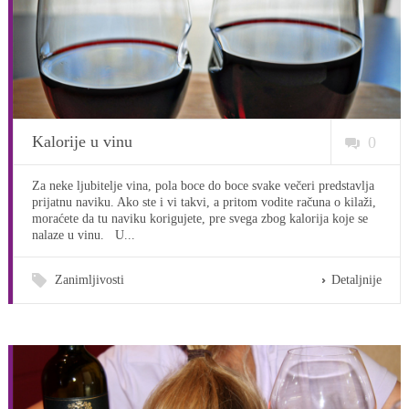
Kalorije u vinu
0
Za neke ljubitelje vina, pola boce do boce svake večeri predstavlja
prijatnu naviku. Ako ste i vi takvi, a pritom vodite računa o kilaži,
moraćete da tu naviku korigujete, pre svega zbog kalorija koje se
nalaze u vinu. U...
Zanimljivosti
Detaljnije