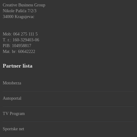
Creative Business Group
Nikole Pašića 7/2/3
34000 Kragujevac
Mob: 064 275 111 5
T. r.: 160-329403-06
PIB: 104958817
Mat. br: 60642222
Partner lista
Motoberza
Autoportal
TV Program
Sportske net