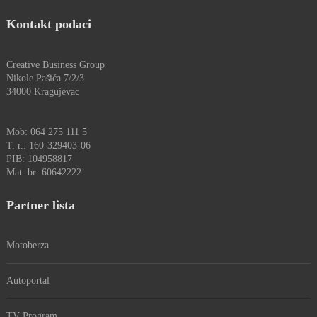
Kontakt podaci
Creative Business Group
Nikole Pašića 7/2/3
34000 Kragujevac
Mob: 064 275 111 5
T. r.: 160-329403-06
PIB: 104958817
Mat. br: 60642222
Partner lista
Motoberza
Autoportal
TV Program