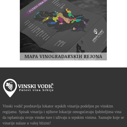
Vinski vodič predstavlja lokator srpskih vinarija podeljen po vinskim
regijama. Spisak vinarija i njihove lokacije omogućavaju ljubiteljima vina
da isplaniraju svoje vinske ture i uživaju u srpskim vinima. Saznajte koje se
vinarije nalaze u vašoj blizini!