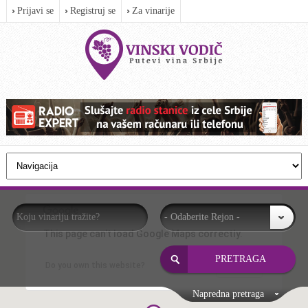
Prijavi se
Registruj se
Za vinarije
- Odaberite Rejon -
This page can't load Google Maps correctly.
OK
Do you own this website?
Napredna pretraga