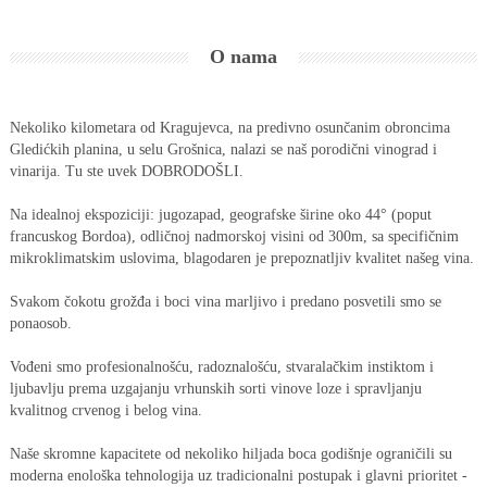
O nama
Nekoliko kilometara od Kragujevca, na predivno osunčanim obroncima
Gledićkih planina, u selu Grošnica, nalazi se naš porodični vinograd i
vinarija. Tu ste uvek DOBRODOŠLI.
Na idealnoj ekspoziciji: jugozapad, geografske širine oko 44° (poput
francuskog Bordoa), odličnoj nadmorskoj visini od 300m, sa specifičnim
mikroklimatskim uslovima, blagodaren je prepoznatljiv kvalitet našeg vina.
Svakom čokotu grožđa i boci vina marljivo i predano posvetili smo se
ponaosob.
Vođeni smo profesionalnošću, radoznalošću, stvaralačkim instiktom i
ljubavlju prema uzgajanju vrhunskih sorti vinove loze i spravljanju
kvalitnog crvenog i belog vina.
Naše skromne kapacitete od nekoliko hiljada boca godišnje ograničili su
moderna enološka tehnologija uz tradicionalni postupak i glavni prioritet -