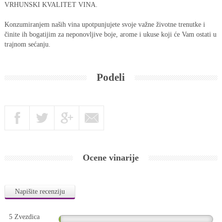
VRHUNSKI KVALITET VINA.
Konzumiranjem naših vina upotpunjujete svoje važne životne trenutke i
činite ih bogatijim za neponovljive boje, arome i ukuse koji će Vam ostati u
trajnom sećanju.
Podeli
Ocene vinarije
Napišite recenziju
5 Zvezdica