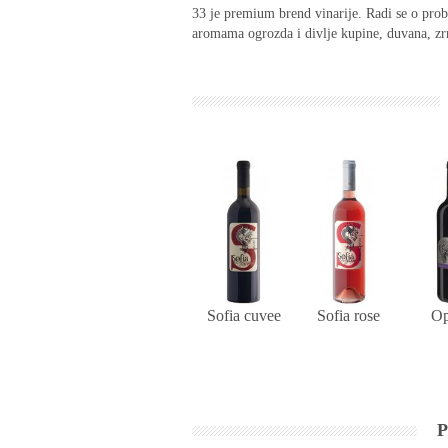
33 je premium brend vinarije. Radi se o probi
aromama ogrozda i divlje kupine, duvana, zrn
Sofia cuvee
Sofia rose
O
P