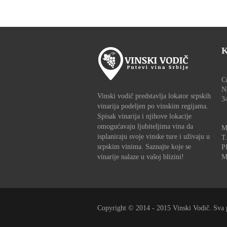
K
C
N
Vinski vodič predstavlja lokator srpskih
3
vinarija podeljen po vinskim regijama.
Spisak vinarija i njihove lokacije
omogućavaju ljubiteljima vina da
M
isplaniraju svoje vinske ture i uživaju u
T
srpskim vinima. Saznajte koje se
P
vinarije nalaze u vašoj blizini!
M
Copyright © 2014 - 2015 Vinski Vodič. Sva 