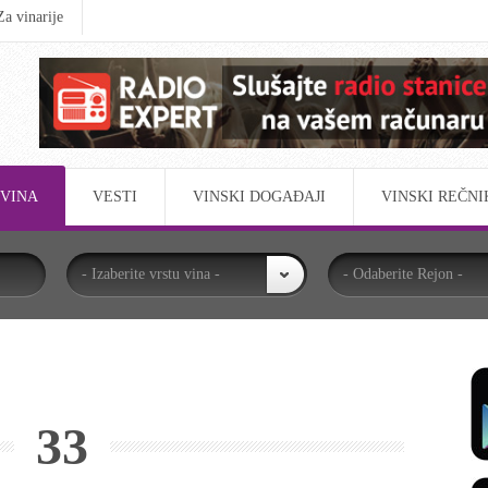
Za vinarije
VINA
VESTI
VINSKI DOGAĐAJI
VINSKI REČNI
- Izaberite vrstu vina -
- Odaberite Rejon -
33