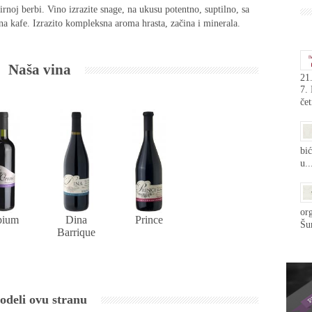
rnoj berbi. Vino izrazite snage, na ukusu potentno, suptilno, sa
a kafe. Izrazito kompleksna aroma hrasta, začina i minerala.
Naša vina
21.
7.
čet
bić
u..
org
pium
Dina
Prince
Šum
Barrique
odeli ovu stranu