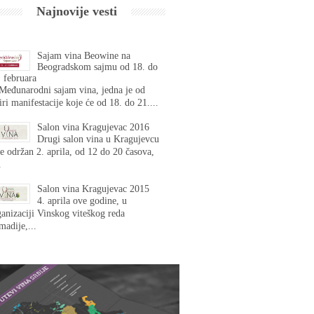
Najnovije vesti
Sajam vina Beowine na
Beogradskom sajmu od 18. do
 februara
 Međunarodni sajam vina, jedna je od
iri manifestacije koje će od 18. do 21....
Salon vina Kragujevac 2016
Drugi salon vina u Kragujevcu
e održan 2. aprila, od 12 do 20 časova,
.
Salon vina Kragujevac 2015
4. aprila ove godine, u
anizaciji Vinskog viteškog reda
adije,...