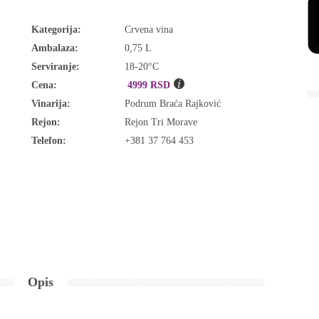
Kategorija:
Crvena vina
Ambalaza:
0,75 L
Serviranje:
18-20°C
Cena:
4999 RSD
Vinarija:
Podrum Braća Rajković
Rejon:
Rejon Tri Morave
Telefon:
+381 37 764 453
Opis