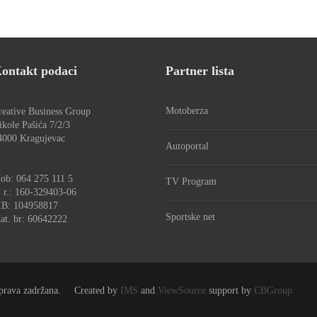
ontakt podaci
Partner lista
Motoberza
reative Business Group
ikole Pašića 7/2/3
4000 Kragujevac
Autoportal
ob: 064 275 111 5
TV Program
. r.: 160-329403-06
IB: 104958817
Sportske net
at. br: 60642222
prava zadržana.
Created by
IMS
and
ViewSource
support by
CBGroup