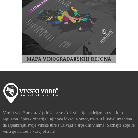
Vinski vodič predstavlja lokator srpskih vinarija podeljen po vinskim
regijama. Spisak vinarija i njihove lokacije omogućavaju ljubiteljima vina
da isplaniraju svoje vinske ture i uživaju u srpskim vinima. Saznajte koje se
vinarije nalaze u vašoj blizini!