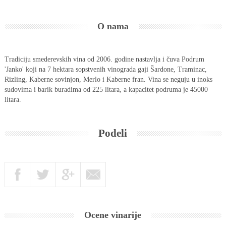
O nama
Tradiciju smederevskih vina od 2006. godine nastavlja i čuva Podrum
'Janko' koji na 7 hektara sopstvenih vinograda gaji Šardone, Traminac,
Rizling, Kaberne sovinjon, Merlo i Kaberne fran. Vina se neguju u inoks
sudovima i barik buradima od 225 litara, a kapacitet podruma je 45000
litara.
Podeli
Ocene vinarije