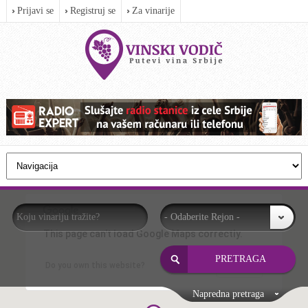
Prijavi se
Registruj se
Za vinarije
- Odaberite Rejon -
This page can't load Google Maps correctly.
OK
Do you own this website?
Napredna pretraga