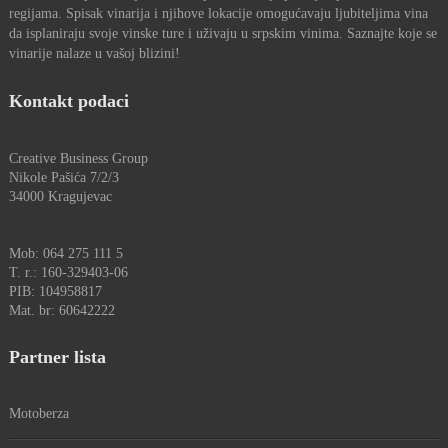
regijama. Spisak vinarija i njihove lokacije omogućavaju ljubiteljima vina
da isplaniraju svoje vinske ture i uživaju u srpskim vinima. Saznajte koje se
vinarije nalaze u vašoj blizini!
Kontakt podaci
Creative Business Group
Nikole Pašića 7/2/3
34000 Kragujevac
Mob: 064 275 111 5
T. r.: 160-329403-06
PIB: 104958817
Mat. br: 60642222
Partner lista
Motoberza