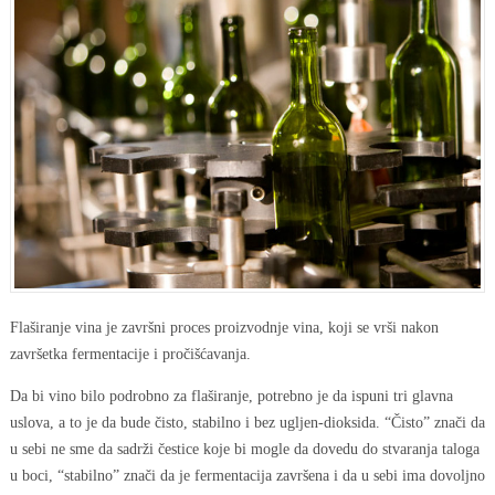
Flaširanje vina je završni proces proizvodnje vina, koji se vrši nakon
završetka fermentacije i pročišćavanja.
Da bi vino bilo podrobno za flaširanje, potrebno je da ispuni tri glavna
uslova, a to je da bude čisto, stabilno i bez ugljen-dioksida. “Čisto” znači da
u sebi ne sme da sadrži čestice koje bi mogle da dovedu do stvaranja taloga
u boci, “stabilno” znači da je fermentacija završena i da u sebi ima dovoljno