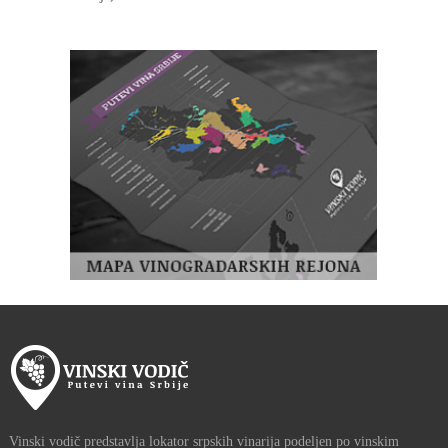
Vinski vodič predstavlja lokator srpskih vinarija podeljen po vinskim