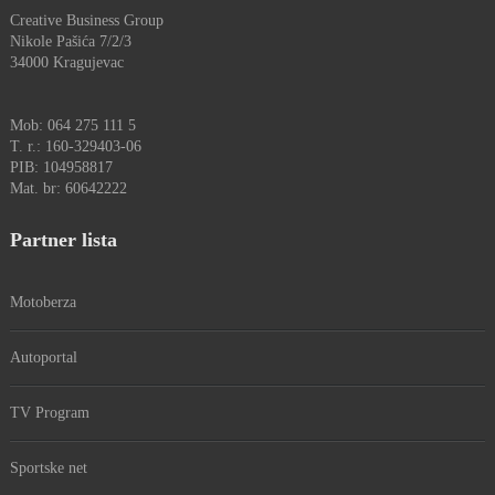
Creative Business Group
Nikole Pašića 7/2/3
34000 Kragujevac
Mob: 064 275 111 5
T. r.: 160-329403-06
PIB: 104958817
Mat. br: 60642222
Partner lista
Motoberza
Autoportal
TV Program
Sportske net