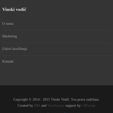
Vinski vodič
O nama
Marketing
Uslovi korišćenja
Kontakt
Copyright © 2014 - 2015 Vinski Vodič. Sva prava zadržana.
Created by
IMS
and
ViewSource
support by
CBGroup