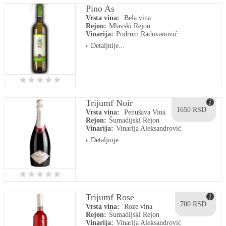
Pino As
Vrsta vina:
Bela vina
Rejon:
Mlavski Rejon
Vinarija:
Podrum Radovanović
Detaljnije...
Trijumf Noir
1650 RSD
Vrsta vina:
Penušava Vina
Rejon:
Šumadijski Rejon
Vinarija:
Vinarija Aleksandrović
Detaljnije...
Trijumf Rose
700 RSD
Vrsta vina:
Roze vina
Rejon:
Šumadijski Rejon
Vinarija:
Vinarija Aleksandrović