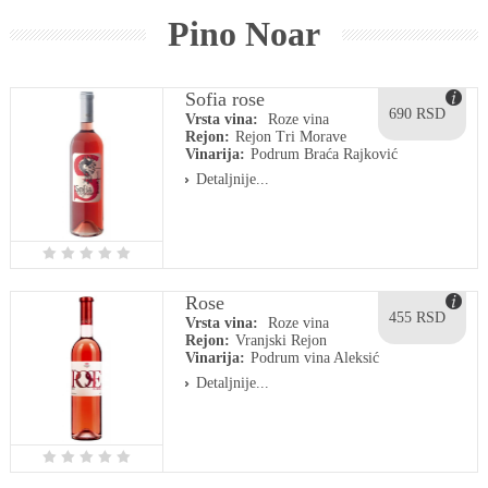
Pino Noar
Sofia rose
690 RSD
Vrsta vina:
Roze vina
Rejon:
Rejon Tri Morave
Vinarija:
Podrum Braća Rajković
Detaljnije...
Rose
455 RSD
Vrsta vina:
Roze vina
Rejon:
Vranjski Rejon
Vinarija:
Podrum vina Aleksić
Detaljnije...