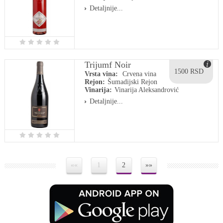
Detaljnije...
Trijumf Noir
1500 RSD
Vrsta vina:
Crvena vina
Rejon:
Šumadijski Rejon
Vinarija:
Vinarija Aleksandrović
Detaljnije...
««
1
2
»»