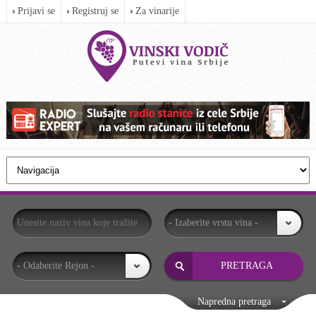
Prijavi se
Registruj se
Za vinarije
- Izaberite vrstu vina -
- Odaberite Rejon -
Napredna pretraga