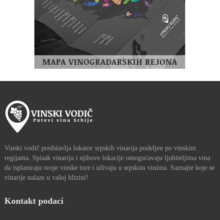
Vinski vodič predstavlja lokator srpskih vinarija podeljen po vinskim
regijama. Spisak vinarija i njihove lokacije omogućavaju ljubiteljima vina
da isplaniraju svoje vinske ture i uživaju u srpskim vinima. Saznajte koje se
vinarije nalaze u vašoj blizini!
Kontakt podaci