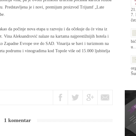
u. Predstavljena je i novi, premijum proizvod Trijumf „Late
21.
be.
7.
čet
akao da počinje nova etapa u razvoju i da očekuje da će vina iz
t. Vina Aleksandrović nalaze na kartama najprestižnijih hotela i
bić
eko Zapadne Evrope sve do SAD. Vinarija se bavi i turizmom na
u..
eta podrumu i vinogradima kod Topole više od 15.000 ljubitelja
org
Šum
1 komentar