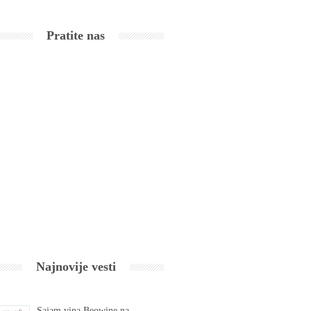
Pratite nas
Najnovije vesti
Sajam vina Beowine na