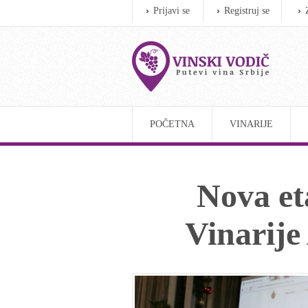
Prijavi se
Registruj se
POČETNA
VINARIJE
Nova et
Vinarije