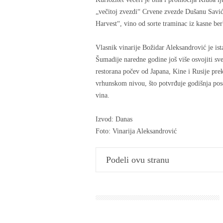
„večitoj zvezdi“ Crvene zvezde Dušanu Savić
Harvest“, vino od sorte traminac iz kasne ber
Vlasnik vinarije Božidar Aleksandrović je ist
Šumadije naredne godine još više osvojiti sve
restorana počev od Japana, Kine i Rusije pr
vrhunskom nivou, što potvrđuje godišnja pos
vina.
Izvod: Danas
Foto: Vinarija Aleksandrović
Podeli ovu stranu