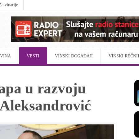
Za vinarije
VINA
VESTI
VINSKI DOGAĐAJI
VINSKI REČNI
apa u razvoju
 Aleksandrović