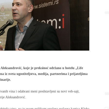
 Aleksandrović, koje je preksinoć održano u hotelu „Life
a iz sveta ugostiteljstva, medija, partnerima i prijateljima
inarije.
vanih vina i odabrani meni predstavljeni su novi veb-sajt,
rije Aleksandrović.
jubitelja vina, pa je ovom prilikom uručena počasna kartica Kluba