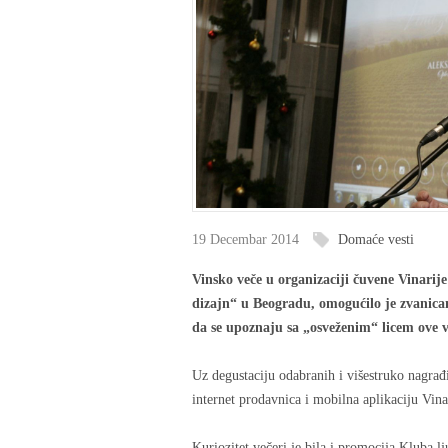
19 Decembar 2014
Domaće vesti
Vinsko veče u organizaciji čuvene Vinarije
dizajn“ u Beogradu, omogućilo je zvanicam
da se upoznaju sa „osveženim“ licem ove v
Uz degustaciju odabranih i višestruko nagrađi
internet prodavnica i mobilna aplikaciju Vina
Kuriozitet večeri je bila i promocija Kluba l