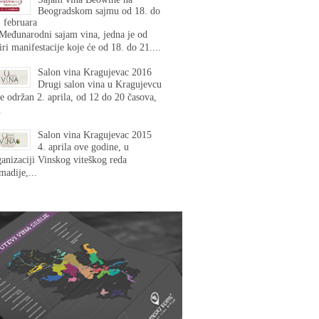
Beogradskom sajmu od 18. do
 februara
 Međunarodni sajam vina, jedna je od
iri manifestacije koje će od 18. do 21....
Salon vina Kragujevac 2016
Drugi salon vina u Kragujevcu
e održan 2. aprila, od 12 do 20 časova,
.
Salon vina Kragujevac 2015
4. aprila ove godine, u
anizaciji Vinskog viteškog reda
adije,...